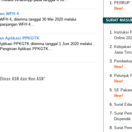
PERBUP 1
New!
gan WFH 4
WFH 4, diterima tanggal 30 Mei 2020 melalui
SURAT MASU
rpanjangan WFH 4…
Instruksi
ian Aplikasi PPKGTK
Online 20
Aplikasi PPKGTK diterima tanggal 1 Juni 2020 melalui
Kebijakan 
 Pengisian Aplikasi PPKGTK…
Jawa Timu
Pemberkas
New!
Petunjuk 
Dinas ASN dan Non ASN"
New!
SE Pakaia
New!
Surat Eda
Surat Pem
Dispendik
Surat Pen