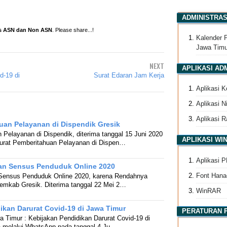
ADMINISTRA
as ASN dan Non ASN
. Please share...!
Kalender 
Jawa Timu
NEXT
APLIKASI A
d-19 di
Surat Edaran Jam Kerja
Aplikasi 
Aplikasi N
Aplikasi 
uan Pelayanan di Dispendik Gresik
 Pelayanan di Dispendik, diterima tanggal 15 Juni 2020
APLIKASI W
urat Pemberitahuan Pelayanan di Dispen…
Aplikasi P
ian Sensus Penduduk Online 2020
Font Hana
n Sensus Penduduk Online 2020, karena Rendahnya
Pemkab Gresik. Diterima tanggal 22 Mei 2…
WinRAR
ikan Darurat Covid-19 di Jawa Timur
PERATURAN
a Timur : Kebijakan Pendidikan Darurat Covid-19 di
a melalui WhatsApp pada tanggal 4 Ju…