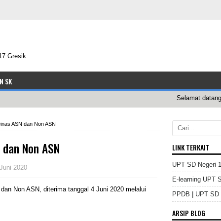
17 Gresik
N SK
Selamat datang di 
Dinas ASN dan Non ASN
N dan Non ASN
LINK TERKAIT
UPT SD Negeri 1
Juni 2020
E-learning UPT 
dan Non ASN, diterima tanggal 4 Juni 2020 melalui
PPDB | UPT SD N
ARSIP BLOG