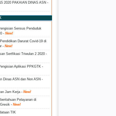
5 2020 PAKAIAN DINAS ASN
-
K
 Pengisian Sensus Penduduk
20
-
New!
Pendidikan Darurat Covid-19 di
r
-
New!
an Sertfikasi Triwulan 2 2020
-
Pengisian Aplikasi PPKGTK
-
n Dinas ASN dan Non ASN
-
ran Jam Kerja
-
New!
beritahuan Pelayanan di
 Gresik
-
New!
dataan TIK