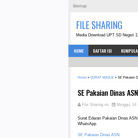
Sitemap
FILE SHARING
Media Download UPT SD Negeri 1
HOME
DAFTAR ISI
KUMPULA
Home
»
SURAT MASUK
»
SE Pakaian 
SE Pakaian Dinas AS
File Sharing
on
Minggu, 14 
Surat Edaran Pakaian Dinas ASN 
WhatsApp.
SE Pakaian Dinas ASN